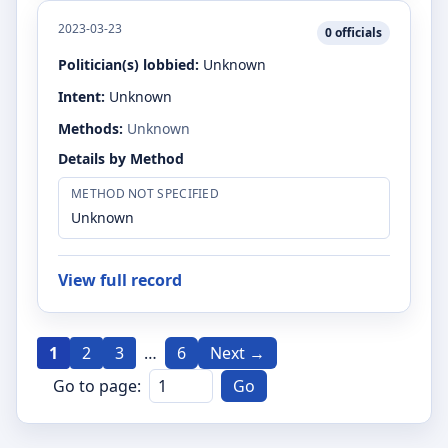
2023-03-23
0
officials
Politician(s) lobbied:
Unknown
Intent:
Unknown
Methods:
Unknown
Details by Method
METHOD NOT SPECIFIED
Unknown
View full record
1
2
3
…
6
Next →
Go to page:
Go