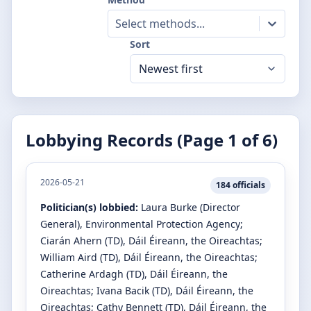
Select methods...
Sort
Lobbying Records (Page
1
of
6
)
2026-05-21
184
officials
Politician(s) lobbied:
Laura Burke
(Director
General)
, Environmental Protection Agency
;
Ciarán Ahern
(TD)
, Dáil Éireann, the Oireachtas
;
William Aird
(TD)
, Dáil Éireann, the Oireachtas
;
Catherine Ardagh
(TD)
, Dáil Éireann, the
Oireachtas
;
Ivana Bacik
(TD)
, Dáil Éireann, the
Oireachtas
;
Cathy Bennett
(TD)
, Dáil Éireann, the