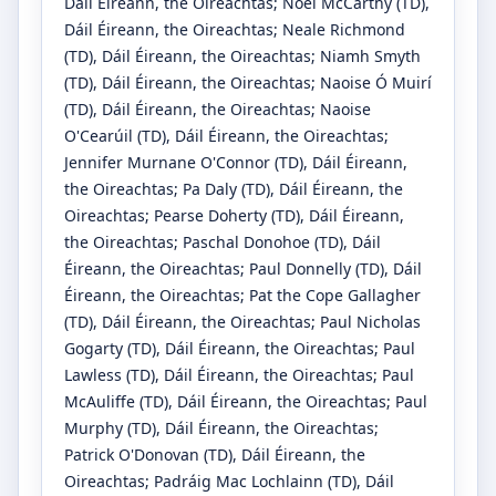
Dáil Éireann, the Oireachtas
;
Noel McCarthy
(TD)
,
Dáil Éireann, the Oireachtas
;
Neale Richmond
(TD)
, Dáil Éireann, the Oireachtas
;
Niamh Smyth
(TD)
, Dáil Éireann, the Oireachtas
;
Naoise Ó Muirí
(TD)
, Dáil Éireann, the Oireachtas
;
Naoise
O'Cearúil
(TD)
, Dáil Éireann, the Oireachtas
;
Jennifer Murnane O'Connor
(TD)
, Dáil Éireann,
the Oireachtas
;
Pa Daly
(TD)
, Dáil Éireann, the
Oireachtas
;
Pearse Doherty
(TD)
, Dáil Éireann,
the Oireachtas
;
Paschal Donohoe
(TD)
, Dáil
Éireann, the Oireachtas
;
Paul Donnelly
(TD)
, Dáil
Éireann, the Oireachtas
;
Pat the Cope Gallagher
(TD)
, Dáil Éireann, the Oireachtas
;
Paul Nicholas
Gogarty
(TD)
, Dáil Éireann, the Oireachtas
;
Paul
Lawless
(TD)
, Dáil Éireann, the Oireachtas
;
Paul
McAuliffe
(TD)
, Dáil Éireann, the Oireachtas
;
Paul
Murphy
(TD)
, Dáil Éireann, the Oireachtas
;
Patrick O'Donovan
(TD)
, Dáil Éireann, the
Oireachtas
;
Padráig Mac Lochlainn
(TD)
, Dáil