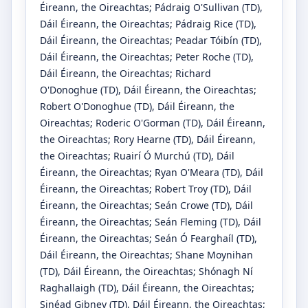
Éireann, the Oireachtas
;
Pádraig O'Sullivan
(TD)
,
Dáil Éireann, the Oireachtas
;
Pádraig Rice
(TD)
,
Dáil Éireann, the Oireachtas
;
Peadar Tóibín
(TD)
,
Dáil Éireann, the Oireachtas
;
Peter Roche
(TD)
,
Dáil Éireann, the Oireachtas
;
Richard
O'Donoghue
(TD)
, Dáil Éireann, the Oireachtas
;
Robert O'Donoghue
(TD)
, Dáil Éireann, the
Oireachtas
;
Roderic O'Gorman
(TD)
, Dáil Éireann,
the Oireachtas
;
Rory Hearne
(TD)
, Dáil Éireann,
the Oireachtas
;
Ruairí Ó Murchú
(TD)
, Dáil
Éireann, the Oireachtas
;
Ryan O'Meara
(TD)
, Dáil
Éireann, the Oireachtas
;
Robert Troy
(TD)
, Dáil
Éireann, the Oireachtas
;
Seán Crowe
(TD)
, Dáil
Éireann, the Oireachtas
;
Seán Fleming
(TD)
, Dáil
Éireann, the Oireachtas
;
Seán Ó Fearghaíl
(TD)
,
Dáil Éireann, the Oireachtas
;
Shane Moynihan
(TD)
, Dáil Éireann, the Oireachtas
;
Shónagh Ní
Raghallaigh
(TD)
, Dáil Éireann, the Oireachtas
;
Sinéad Gibney
(TD)
, Dáil Éireann, the Oireachtas
;