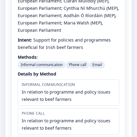
European Parliament
;
Ciaran Mullooly
(MEP)
,
European Parliament
;
Cynthia Ní Mhurchú
(MEP)
,
European Parliament
;
Aodhán Ó Ríordáin
(MEP)
,
European Parliament
;
Maria Walsh
(MEP)
,
European Parliament
Intent:
Support for policies and programmes
beneficial for Irish beef farmers
Methods:
Informal communication
Phone call
Email
Details by Method
INFORMAL COMMUNICATION
In relation to programme and policy issues
relevant to beef farmers
PHONE CALL
In relation to programme and policy issues
relevant to beef farmers