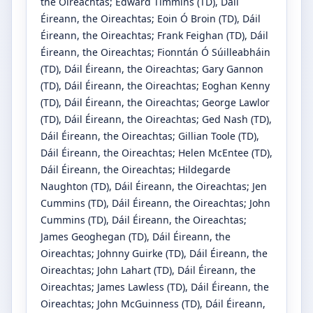
the Oireachtas
;
Edward Timmins
(TD)
, Dáil
Éireann, the Oireachtas
;
Eoin Ó Broin
(TD)
, Dáil
Éireann, the Oireachtas
;
Frank Feighan
(TD)
, Dáil
Éireann, the Oireachtas
;
Fionntán Ó Súilleabháin
(TD)
, Dáil Éireann, the Oireachtas
;
Gary Gannon
(TD)
, Dáil Éireann, the Oireachtas
;
Eoghan Kenny
(TD)
, Dáil Éireann, the Oireachtas
;
George Lawlor
(TD)
, Dáil Éireann, the Oireachtas
;
Ged Nash
(TD)
,
Dáil Éireann, the Oireachtas
;
Gillian Toole
(TD)
,
Dáil Éireann, the Oireachtas
;
Helen McEntee
(TD)
,
Dáil Éireann, the Oireachtas
;
Hildegarde
Naughton
(TD)
, Dáil Éireann, the Oireachtas
;
Jen
Cummins
(TD)
, Dáil Éireann, the Oireachtas
;
John
Cummins
(TD)
, Dáil Éireann, the Oireachtas
;
James Geoghegan
(TD)
, Dáil Éireann, the
Oireachtas
;
Johnny Guirke
(TD)
, Dáil Éireann, the
Oireachtas
;
John Lahart
(TD)
, Dáil Éireann, the
Oireachtas
;
James Lawless
(TD)
, Dáil Éireann, the
Oireachtas
;
John McGuinness
(TD)
, Dáil Éireann,