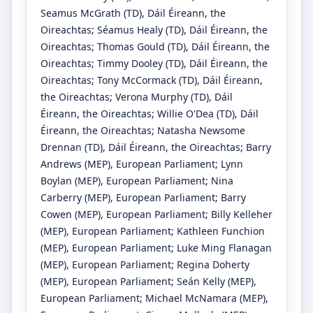
Seamus McGrath
(TD)
, Dáil Éireann, the
Oireachtas
;
Séamus Healy
(TD)
, Dáil Éireann, the
Oireachtas
;
Thomas Gould
(TD)
, Dáil Éireann, the
Oireachtas
;
Timmy Dooley
(TD)
, Dáil Éireann, the
Oireachtas
;
Tony McCormack
(TD)
, Dáil Éireann,
the Oireachtas
;
Verona Murphy
(TD)
, Dáil
Éireann, the Oireachtas
;
Willie O'Dea
(TD)
, Dáil
Éireann, the Oireachtas
;
Natasha Newsome
Drennan
(TD)
, Dáil Éireann, the Oireachtas
;
Barry
Andrews
(MEP)
, European Parliament
;
Lynn
Boylan
(MEP)
, European Parliament
;
Nina
Carberry
(MEP)
, European Parliament
;
Barry
Cowen
(MEP)
, European Parliament
;
Billy Kelleher
(MEP)
, European Parliament
;
Kathleen Funchion
(MEP)
, European Parliament
;
Luke Ming Flanagan
(MEP)
, European Parliament
;
Regina Doherty
(MEP)
, European Parliament
;
Seán Kelly
(MEP)
,
European Parliament
;
Michael McNamara
(MEP)
,