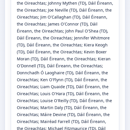
the Oireachtas
;
Johnny Mythen
(TD)
, Dáil Éireann,
the Oireachtas
;
Joe Neville
(TD)
, Dáil Éireann, the
Oireachtas
;
Jim O'Callaghan
(TD)
, Dáil Éireann,
the Oireachtas
;
James O'Connor
(TD)
, Dáil
Éireann, the Oireachtas
;
John Paul O'Shea
(TD)
,
Dáil Éireann, the Oireachtas
;
Jennifer Whitmore
(TD)
, Dáil Éireann, the Oireachtas
;
Kiera Keogh
(TD)
, Dáil Éireann, the Oireachtas
;
Kevin Boxer
Moran
(TD)
, Dáil Éireann, the Oireachtas
;
Kieran
O'Donnell
(TD)
, Dáil Éireann, the Oireachtas
;
Donnchadh Ó Laoghaire
(TD)
, Dáil Éireann, the
Oireachtas
;
Ken O'Flynn
(TD)
, Dáil Éireann, the
Oireachtas
;
Liam Quaide
(TD)
, Dáil Éireann, the
Oireachtas
;
Louis O'Hara
(TD)
, Dáil Éireann, the
Oireachtas
;
Louise O'Reilly
(TD)
, Dáil Éireann, the
Oireachtas
;
Martin Daly
(TD)
, Dáil Éireann, the
Oireachtas
;
Máire Devine
(TD)
, Dáil Éireann, the
Oireachtas
;
Mairéad Farrell
(TD)
, Dáil Éireann,
the Oireachtas
;
Michael Fitzmaurice
(TD)
, Dáil